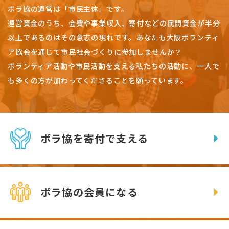
ボラ協の運営は「市民主体」です。
運営資金のうち、会費や事業収入、
寄付などの民間資金が半分
以上であるのはその意志の現れです。
あなたも大阪ボランティ
ア協会を通じて市民社会づくりに参加しませんか？
ボランティア活動や市民活動を支える私たちの活動に、一人で
も多くの方が加わってくださることを願っています。
ボラ協を寄付で支える
ボラ協の会員になる