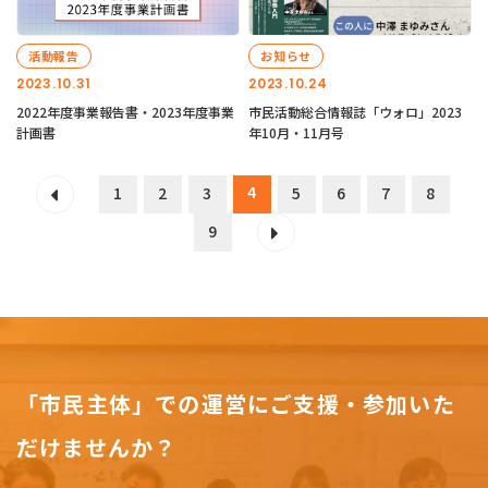
活動報告
お知らせ
2023.10.31
2023.10.24
2022年度事業報告書・2023年度事業
市民活動総合情報誌「ウォロ」2023
計画書
年10月・11月号
4
1
2
3
5
6
7
8
9
「市民主体」での運営にご支援・参加いた
だけませんか？