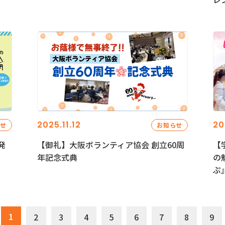
2025.11.12
20
らせ
お知らせ
発
【御礼】大阪ボランティア協会 創立60周
【
年記念式典
の
ぷ
1
2
3
4
5
6
7
8
9