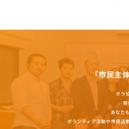
「市民主
ボラ
寄
あなた
ボランティア活動や市民活