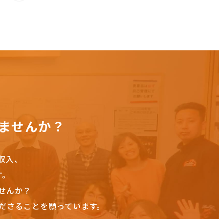
ませんか？
収入、
す。
せんか？
ださることを願っています。