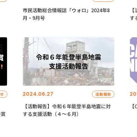
市民活動総合情報誌「ウォロ」2024年8
【
月・9月号
す
2024.06.27
20
らせ
活動報告
【活動報告】令和６年能登半島地震に対
【C
会賞
する支援活動（４〜６月）