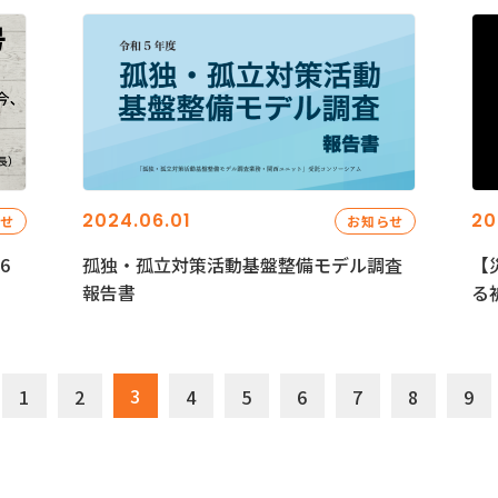
2024.06.01
20
らせ
お知らせ
6
孤独・孤立対策活動基盤整備モデル調査
【
報告書
る
3
1
2
4
5
6
7
8
9