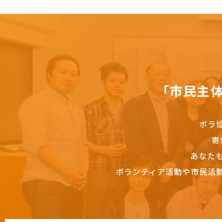
「市民主
ボラ
寄
あなた
ボランティア活動や市民活