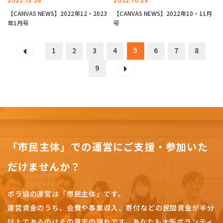
2022.12.26
2022.10.28
【CANVAS NEWS】2022年12・2023
【CANVAS NEWS】2022年10・11月
年1月号
号
5
1
2
3
4
6
7
8
9
「市民主体」での運営にご支援・参加いた
だけませんか？
ボラ協の運営は「市民主体」です。
運営資金のうち、会費や事業収入、
寄付などの民間資金が半分
以上であるのはその意志の現れです。
あなたも大阪ボランティ