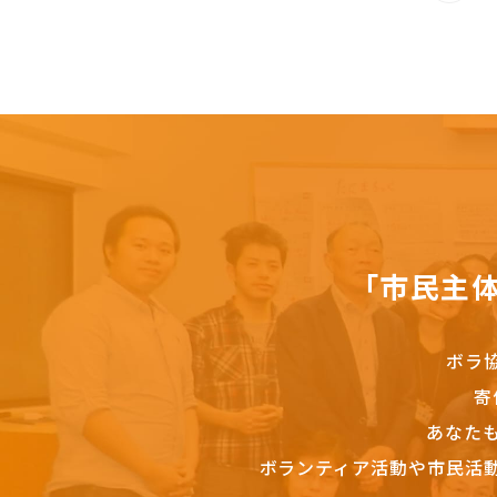
「市民主
ボラ
寄
あなた
ボランティア活動や市民活