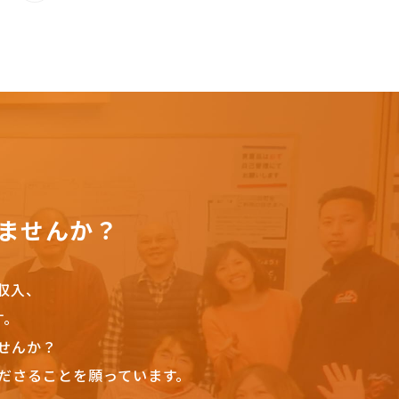
ませんか？
収入、
す。
せんか？
ださることを願っています。