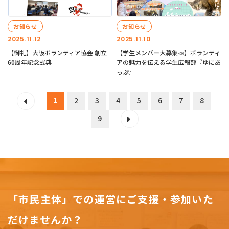
お知らせ
お知らせ
2025.11.12
2025.11.10
【御礼】大阪ボランティア協会 創立
【学生メンバー大募集📣】ボランティ
60周年記念式典
アの魅力を伝える学生広報部『ゆにあ
っぷ』
1
2
3
4
5
6
7
8
9
「市民主体」での運営にご支援・参加いた
だけませんか？