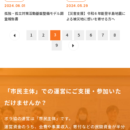
2024.06.01
2024.05.29
孤独・孤立対策活動基盤整備モデル調
【災害支援】令和６年能登半島地震に
査報告書
よる被災地に想いを寄せる方へ
3
1
2
4
5
6
7
8
9
「市民主体」での運営にご支援・参加いた
だけませんか？
ボラ協の運営は「市民主体」です。
運営資金のうち、会費や事業収入、
寄付などの民間資金が半分