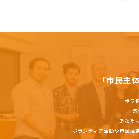
「市民主
ボラ
寄
あなた
ボランティア活動や市民活