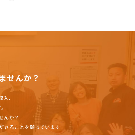
ませんか？
収入、
す。
せんか？
ださることを願っています。