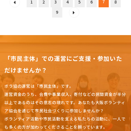
7
1
2
3
4
5
6
8
9
「市民主体」での運営にご支援・参加いた
だけませんか？
ボラ協の運営は「市民主体」です。
運営資金のうち、会費や事業収入、
寄付などの民間資金が半分
以上であるのはその意志の現れです。
あなたも大阪ボランティ
ア協会を通じて市民社会づくりに参加しませんか？
ボランティア活動や市民活動を支える私たちの活動に、一人で
も多くの方が加わってくださることを願っています。