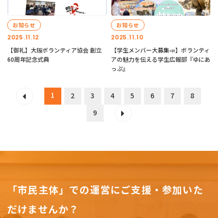
お知らせ
お知らせ
2025.11.12
2025.11.10
【御礼】大阪ボランティア協会 創立
【学生メンバー大募集📣】ボランティ
60周年記念式典
アの魅力を伝える学生広報部『ゆにあ
っぷ』
1
2
3
4
5
6
7
8
9
「市民主体」での運営にご支援・参加いた
だけませんか？