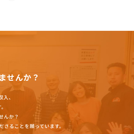
ませんか？
収入、
す。
せんか？
ださることを願っています。