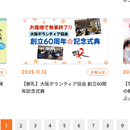
2025.11.12
20
らせ
お知らせ
発
【御礼】大阪ボランティア協会 創立60周
【
年記念式典
の
ぷ
1
2
3
4
5
6
7
8
9