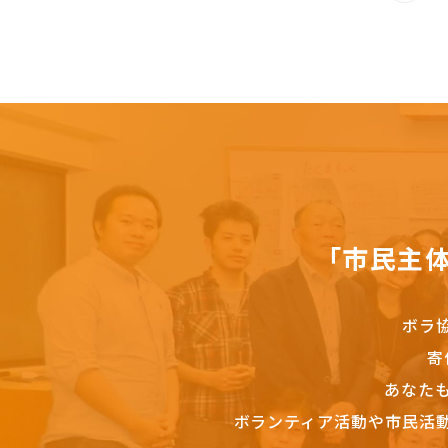
「市民主
ボラ
寄
あなた
ボランティア活動や市民活