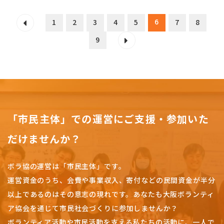
6
1
2
3
4
5
7
8
9
「市民主体」での運営にご支援・参加いた
だけませんか？
ボラ協の運営は「市民主体」です。
運営資金のうち、会費や事業収入、
寄付などの民間資金が半分
以上であるのはその意志の現れです。
あなたも大阪ボランティ
ア協会を通じて市民社会づくりに参加しませんか？
ボランティア活動や市民活動を支える私たちの活動に、一人で