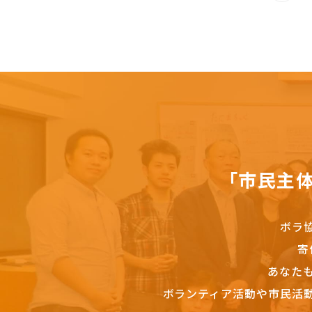
「市民主
ボラ
寄
あなた
ボランティア活動や市民活