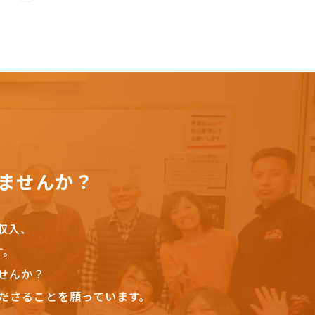
ませんか？
収入、
す。
せんか？
ださることを願っています。