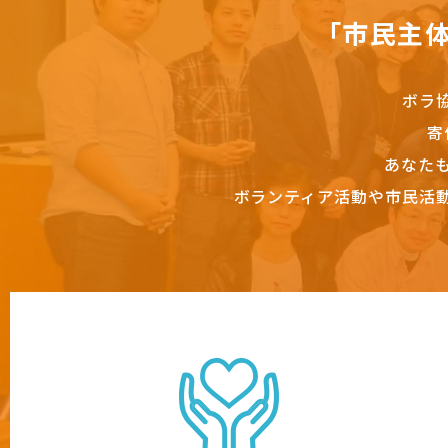
「市民主
ボラ
寄
あなた
ボランティア活動や市民活