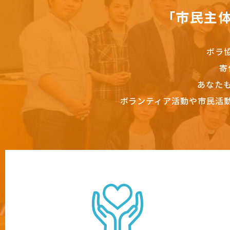
「市民主
ボラ
寄
あなた
ボランティア活動や市民活