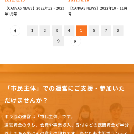
2022.12.26
2022.10.28
【CANVAS NEWS】2022年12・2023
【CANVAS NEWS】2022年10・11月
年1月号
号
5
1
2
3
4
6
7
8
9
「市民主体」での運営にご支援・参加いた
だけませんか？
ボラ協の運営は「市民主体」です。
運営資金のうち、会費や事業収入、
寄付などの民間資金が半分
以上であるのはその意志の現れです。
あなたも大阪ボランティ