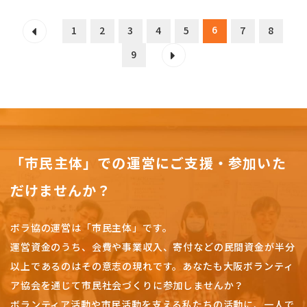
6
1
2
3
4
5
7
8
9
「市民主体」での運営にご支援・参加いた
だけませんか？
ボラ協の運営は「市民主体」です。
運営資金のうち、会費や事業収入、
寄付などの民間資金が半分
以上であるのはその意志の現れです。
あなたも大阪ボランティ
ア協会を通じて市民社会づくりに参加しませんか？
ボランティア活動や市民活動を支える私たちの活動に、一人で