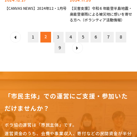
2024.12.27
2024.11.20
【CANVAS NEWS】2024年12・1月号
【災害支援】令和６年能登半島地震・
奥能登豪雨による被災地に想いを寄せ
る方へ（ボランティア活動情報）
2
1
3
4
5
6
7
8
9
「市民主体」での運営にご支援・参加いた
だけませんか？
ボラ協の運営は「市民主体」です。
運営資金のうち、会費や事業収入、
寄付などの民間資金が半分