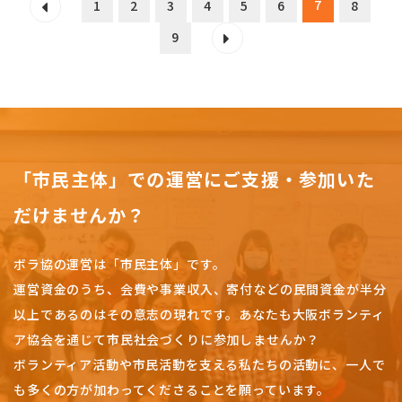
7
1
2
3
4
5
6
8
9
「市民主体」での運営にご支援・参加いた
だけませんか？
ボラ協の運営は「市民主体」です。
運営資金のうち、会費や事業収入、
寄付などの民間資金が半分
以上であるのはその意志の現れです。
あなたも大阪ボランティ
ア協会を通じて市民社会づくりに参加しませんか？
ボランティア活動や市民活動を支える私たちの活動に、一人で
も多くの方が加わってくださることを願っています。