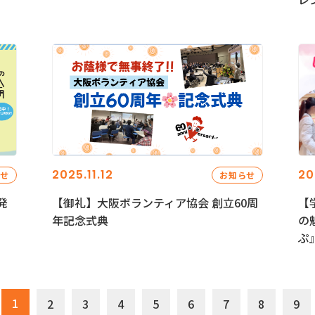
2025.11.12
20
らせ
お知らせ
発
【御礼】大阪ボランティア協会 創立60周
【
年記念式典
の
ぷ
1
2
3
4
5
6
7
8
9