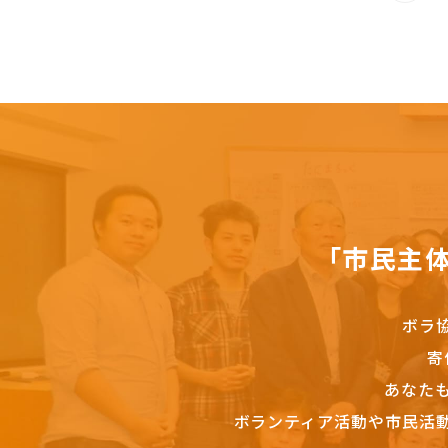
「市民主
ボラ
寄
あなた
ボランティア活動や市民活