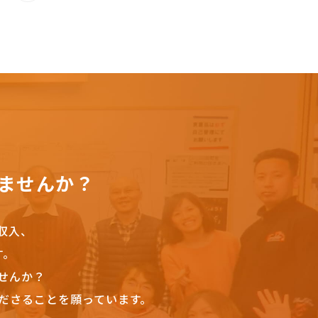
ませんか？
収入、
す。
せんか？
ださることを願っています。