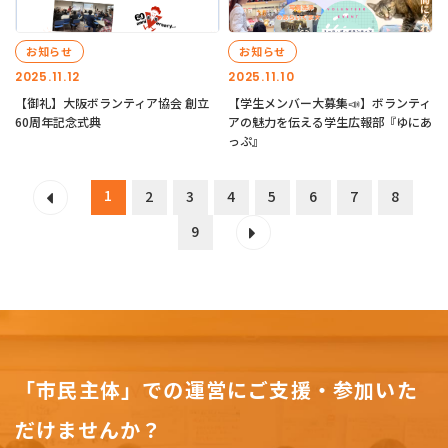
お知らせ
お知らせ
2025.11.12
2025.11.10
【御礼】大阪ボランティア協会 創立
【学生メンバー大募集📣】ボランティ
60周年記念式典
アの魅力を伝える学生広報部『ゆにあ
っぷ』
1
2
3
4
5
6
7
8
9
「市民主体」での運営にご支援・参加いた
だけませんか？