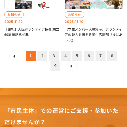
お知らせ
お知らせ
2025.11.12
2025.11.10
【御礼】大阪ボランティア協会 創立
【学生メンバー大募集📣】ボランティ
60周年記念式典
アの魅力を伝える学生広報部『ゆにあ
っぷ』
1
2
3
4
5
6
7
8
9
「市民主体」での運営にご支援・参加いた
だけませんか？