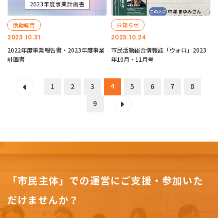
活動報告
お知らせ
2023.10.31
2023.10.24
2022年度事業報告書・2023年度事業
市民活動総合情報誌「ウォロ」2023
計画書
年10月・11月号
4
1
2
3
5
6
7
8
9
「市民主体」での運営にご支援・参加いた
だけませんか？