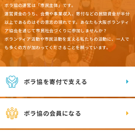
ボラ協の運営は「市民主体」です。
運営資金のうち、会費や事業収入、
寄付などの民間資金が半分
以上であるのはその意志の現れです。
あなたも大阪ボランティ
ア協会を通じて市民社会づくりに参加しませんか？
ボランティア活動や市民活動を支える私たちの活動に、一人で
も多くの方が加わってくださることを願っています。
ボラ協を寄付で支える
ボラ協の会員になる