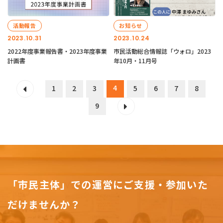
活動報告
お知らせ
2023.10.31
2023.10.24
2022年度事業報告書・2023年度事業
市民活動総合情報誌「ウォロ」2023
計画書
年10月・11月号
4
1
2
3
5
6
7
8
9
「市民主体」での運営にご支援・参加いた
だけませんか？