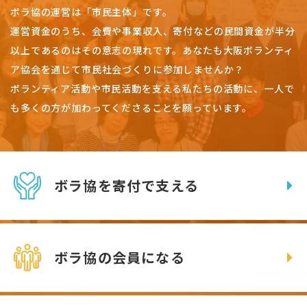
ボラ協の運営は「市民主体」です。
運営資金のうち、会費や事業収入、
寄付などの民間資金が半分
以上であるのはその意志の現れです。
あなたも大阪ボランティ
ア協会を通じて市民社会づくりに参加しませんか？
ボランティア活動や市民活動を支える私たちの活動に、一人で
も多くの方が加わってくださることを願っています。
ボラ協を寄付で支える
ボラ協の会員になる