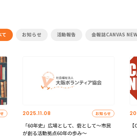
べて
お知らせ
活動報告
会報誌CANVAS NE
2025.11.08
20
らせ
お知らせ
「60年史」広場として、砦として～市民
【C
が創る活動拠点60年の歩み～