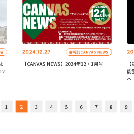
2024.12.27
20
報告
会報誌CANVAS NEWS
よ
【CANVAS NEWS】2024年12・1月号
【
12
能
へ
2
1
3
4
5
6
7
8
9