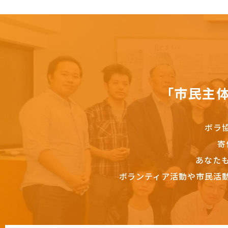
「市民主
ボラ
寄
あなた
ボランティア活動や市民活