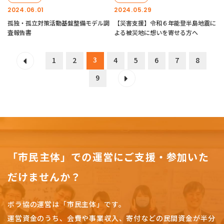
2024.06.01
2024.05.29
孤独・孤立対策活動基盤整備モデル調
【災害支援】令和６年能登半島地震に
査報告書
よる被災地に想いを寄せる方へ
3
1
2
4
5
6
7
8
9
「市民主体」での運営にご支援・参加いた
だけませんか？
ボラ協の運営は「市民主体」です。
運営資金のうち、会費や事業収入、
寄付などの民間資金が半分