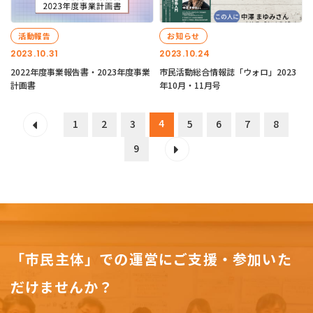
活動報告
お知らせ
2023.10.31
2023.10.24
2022年度事業報告書・2023年度事業
市民活動総合情報誌「ウォロ」2023
計画書
年10月・11月号
4
1
2
3
5
6
7
8
9
「市民主体」での運営にご支援・参加いた
だけませんか？