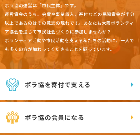
ボラ協の運営は「市民主体」です。
運営資金のうち、会費や事業収入、
寄付などの民間資金が半分
以上であるのはその意志の現れです。
あなたも大阪ボランティ
ア協会を通じて市民社会づくりに参加しませんか？
ボランティア活動や市民活動を支える私たちの活動に、一人で
も多くの方が加わってくださることを願っています。
ボラ協を寄付で支える
ボラ協の会員になる