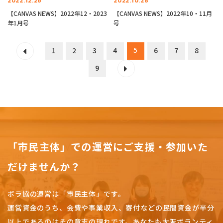
2022.12.26
2022.10.28
【CANVAS NEWS】2022年12・2023
【CANVAS NEWS】2022年10・11月
年1月号
号
5
1
2
3
4
6
7
8
9
「市民主体」での運営にご支援・参加いた
だけませんか？
ボラ協の運営は「市民主体」です。
運営資金のうち、会費や事業収入、
寄付などの民間資金が半分
以上であるのはその意志の現れです。
あなたも大阪ボランティ