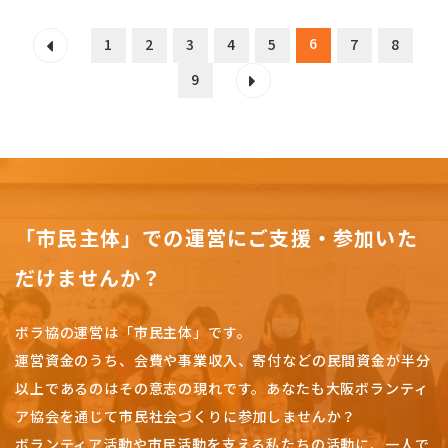
6
1
2
3
4
5
7
8
9
「市民主体」での運営にご支援・参加いた
だけませんか？
ボラ協の運営は「市民主体」です。
運営資金のうち、会費や事業収入、
寄付などの民間資金が半分
以上であるのはその意志の現れです。
あなたも大阪ボランティ
ア協会を通じて市民社会づくりに参加しませんか？
ボランティア活動や市民活動を支える私たちの活動に、一人で