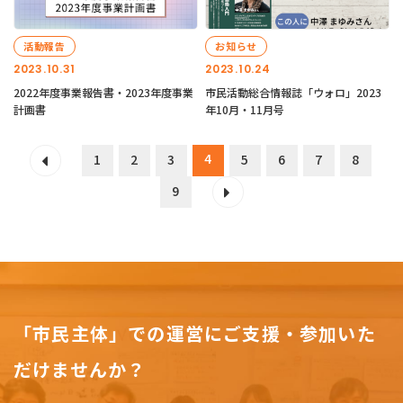
活動報告
お知らせ
2023.10.31
2023.10.24
2022年度事業報告書・2023年度事業
市民活動総合情報誌「ウォロ」2023
計画書
年10月・11月号
4
1
2
3
5
6
7
8
9
「市民主体」での運営にご支援・参加いた
だけませんか？