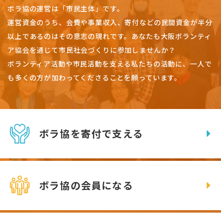
ボラ協の運営は「市民主体」です。
運営資金のうち、会費や事業収入、
寄付などの民間資金が半分
以上であるのはその意志の現れです。
あなたも大阪ボランティ
ア協会を通じて市民社会づくりに参加しませんか？
ボランティア活動や市民活動を支える私たちの活動に、一人で
も多くの方が加わってくださることを願っています。
ボラ協を寄付で支える
ボラ協の会員になる