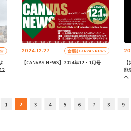
2024.12.27
20
報告
会報誌CANVAS NEWS
よ
【CANVAS NEWS】2024年12・1月号
【
12
能
へ
2
1
3
4
5
6
7
8
9