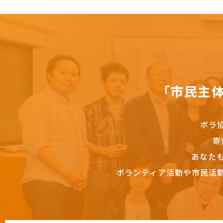
「市民主
ボラ
寄
あなた
ボランティア活動や市民活