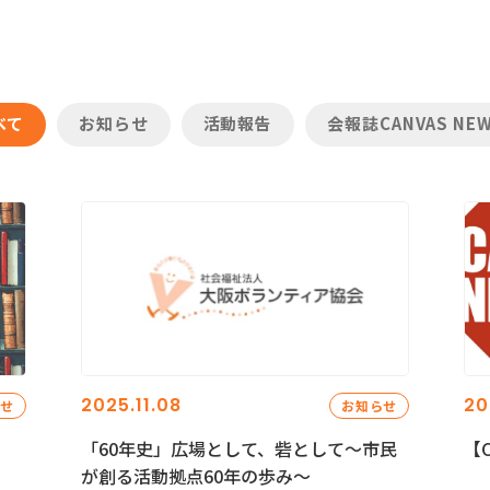
べて
お知らせ
活動報告
会報誌CANVAS NE
2025.11.08
20
らせ
お知らせ
「60年史」広場として、砦として～市民
【C
が創る活動拠点60年の歩み～