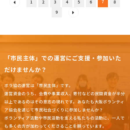
7
1
2
3
4
5
6
8
9
「市民主体」での運営にご支援・参加いた
だけませんか？
ボラ協の運営は「市民主体」です。
運営資金のうち、会費や事業収入、
寄付などの民間資金が半分
以上であるのはその意志の現れです。
あなたも大阪ボランティ
ア協会を通じて市民社会づくりに参加しませんか？
ボランティア活動や市民活動を支える私たちの活動に、一人で
も多くの方が加わってくださることを願っています。