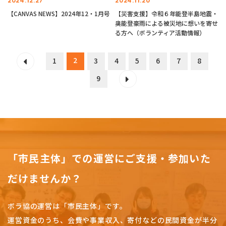
2024.12.27
2024.11.20
【CANVAS NEWS】2024年12・1月号
【災害支援】令和６年能登半島地震・
奥能登豪雨による被災地に想いを寄せ
る方へ（ボランティア活動情報）
2
1
3
4
5
6
7
8
9
「市民主体」での運営にご支援・参加いた
だけませんか？
ボラ協の運営は「市民主体」です。
運営資金のうち、会費や事業収入、
寄付などの民間資金が半分