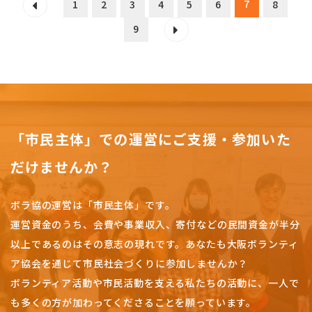
7
1
2
3
4
5
6
8
9
「市民主体」での運営にご支援・参加いた
だけませんか？
ボラ協の運営は「市民主体」です。
運営資金のうち、会費や事業収入、
寄付などの民間資金が半分
以上であるのはその意志の現れです。
あなたも大阪ボランティ
ア協会を通じて市民社会づくりに参加しませんか？
ボランティア活動や市民活動を支える私たちの活動に、一人で
も多くの方が加わってくださることを願っています。