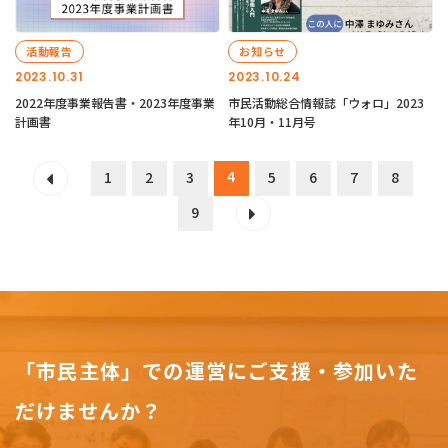
活動報告
お知らせ
2023.10.31
2023.10.24
2022年度事業報告書・2023年度事業
市民活動総合情報誌「ウォロ」2023
計画書
年10月・11月号
4
1
2
3
5
6
7
8
9
「市民主体」での運営にご支援・参加いた
だけませんか？