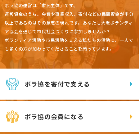
ボラ協の運営は「市民主体」です。
運営資金のうち、会費や事業収入、
寄付などの民間資金が半分
以上であるのはその意志の現れです。
あなたも大阪ボランティ
ア協会を通じて市民社会づくりに参加しませんか？
ボランティア活動や市民活動を支える私たちの活動に、一人で
も多くの方が加わってくださることを願っています。
ボラ協を寄付で支える
ボラ協の会員になる