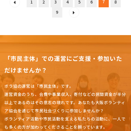
7
1
2
3
4
5
6
8
9
「市民主体」での運営にご支援・参加いた
だけませんか？
ボラ協の運営は「市民主体」です。
運営資金のうち、会費や事業収入、
寄付などの民間資金が半分
以上であるのはその意志の現れです。
あなたも大阪ボランティ
ア協会を通じて市民社会づくりに参加しませんか？
ボランティア活動や市民活動を支える私たちの活動に、一人で
も多くの方が加わってくださることを願っています。