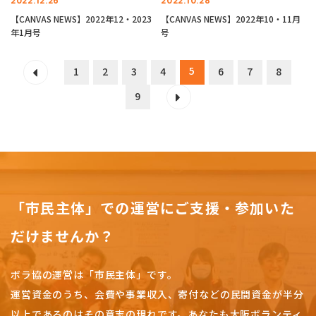
2022.12.26
2022.10.28
【CANVAS NEWS】2022年12・2023
【CANVAS NEWS】2022年10・11月
年1月号
号
5
1
2
3
4
6
7
8
9
「市民主体」での運営にご支援・参加いた
だけませんか？
ボラ協の運営は「市民主体」です。
運営資金のうち、会費や事業収入、
寄付などの民間資金が半分
以上であるのはその意志の現れです。
あなたも大阪ボランティ