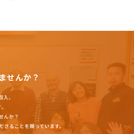
ませんか？
収入、
す。
せんか？
ださることを願っています。