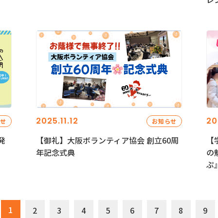
2025.11.12
20
らせ
お知らせ
発
【御礼】大阪ボランティア協会 創立60周
【
年記念式典
の
ぷ
1
2
3
4
5
6
7
8
9