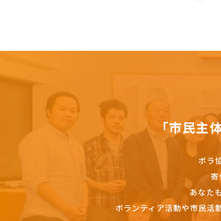
「市民主
ボラ
寄
あなた
ボランティア活動や市民活