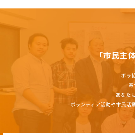
「市民主
ボラ
寄
あなた
ボランティア活動や市民活