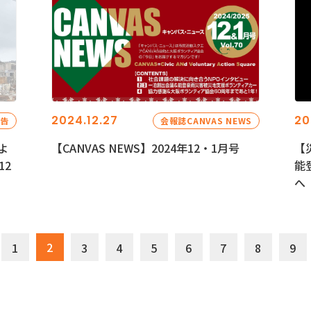
2024.12.27
20
報告
会報誌CANVAS NEWS
よ
【CANVAS NEWS】2024年12・1月号
【
12
能
へ
2
1
3
4
5
6
7
8
9