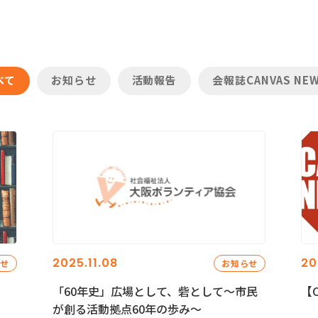
べて
お知らせ
活動報告
会報誌CANVAS NE
2025.11.08
20
らせ
お知らせ
「60年史」広場として、砦として～市民
【C
が創る活動拠点60年の歩み～