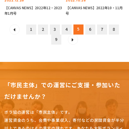
2022.12.26
2022.10.28
【CANVAS NEWS】2022年12・2023
【CANVAS NEWS】2022年10・11月
年1月号
号
5
1
2
3
4
6
7
8
9
「市民主体」での運営にご支援・参加いた
だけませんか？
ボラ協の運営は「市民主体」です。
運営資金のうち、会費や事業収入、
寄付などの民間資金が半分
以上であるのはその意志の現れです。
あなたも大阪ボランティ