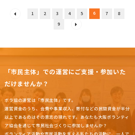
6
1
2
3
4
5
7
8
9
「市民主体」での運営にご支援・参加いた
だけませんか？
ボラ協の運営は「市民主体」です。
運営資金のうち、会費や事業収入、
寄付などの民間資金が半分
以上であるのはその意志の現れです。
あなたも大阪ボランティ
ア協会を通じて市民社会づくりに参加しませんか？
ボランティア活動や市民活動を支える私たちの活動に、一人で