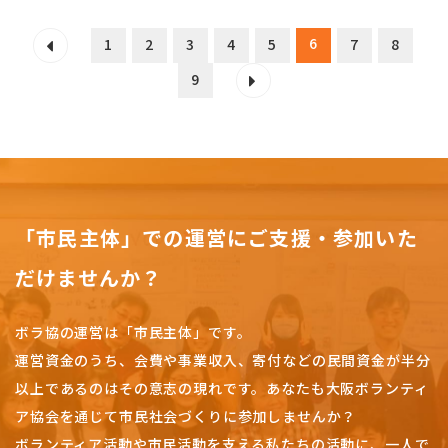
6
1
2
3
4
5
7
8
9
「市民主体」での運営にご支援・参加いた
だけませんか？
ボラ協の運営は「市民主体」です。
運営資金のうち、会費や事業収入、
寄付などの民間資金が半分
以上であるのはその意志の現れです。
あなたも大阪ボランティ
ア協会を通じて市民社会づくりに参加しませんか？
ボランティア活動や市民活動を支える私たちの活動に、一人で