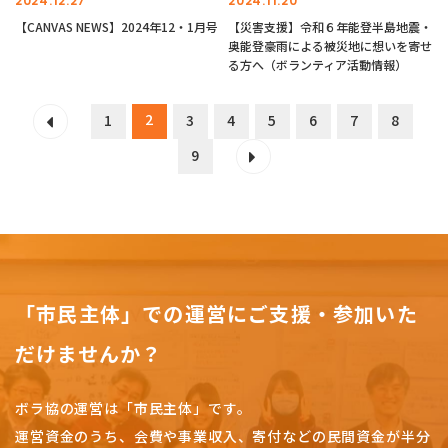
2024.12.27
2024.11.20
【CANVAS NEWS】2024年12・1月号
【災害支援】令和６年能登半島地震・
奥能登豪雨による被災地に想いを寄せ
る方へ（ボランティア活動情報）
2
1
3
4
5
6
7
8
9
「市民主体」での運営にご支援・参加いた
だけませんか？
ボラ協の運営は「市民主体」です。
運営資金のうち、会費や事業収入、
寄付などの民間資金が半分