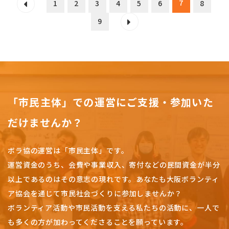
7
1
2
3
4
5
6
8
9
「市民主体」での運営にご支援・参加いた
だけませんか？
ボラ協の運営は「市民主体」です。
運営資金のうち、会費や事業収入、
寄付などの民間資金が半分
以上であるのはその意志の現れです。
あなたも大阪ボランティ
ア協会を通じて市民社会づくりに参加しませんか？
ボランティア活動や市民活動を支える私たちの活動に、一人で
も多くの方が加わってくださることを願っています。