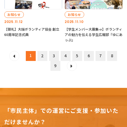
お知らせ
お知らせ
2025.11.12
2025.11.10
【御礼】大阪ボランティア協会 創立
【学生メンバー大募集📣】ボランティ
60周年記念式典
アの魅力を伝える学生広報部『ゆにあ
っぷ』
1
2
3
4
5
6
7
8
9
「市民主体」での運営にご支援・参加いた
だけませんか？