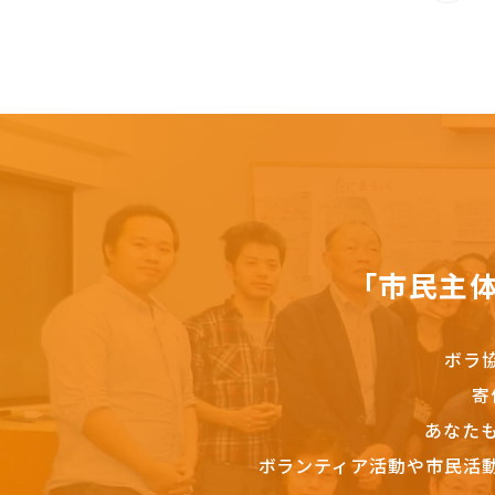
「市民主
ボラ
寄
あなた
ボランティア活動や市民活