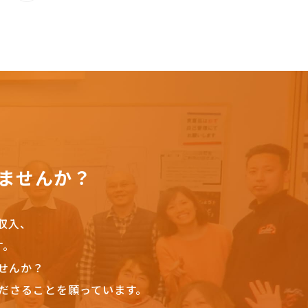
ませんか？
収入、
す。
せんか？
ださることを願っています。