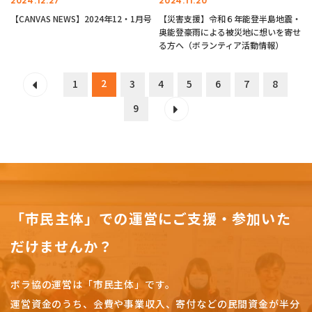
2024.12.27
2024.11.20
【CANVAS NEWS】2024年12・1月号
【災害支援】令和６年能登半島地震・
奥能登豪雨による被災地に想いを寄せ
る方へ（ボランティア活動情報）
2
1
3
4
5
6
7
8
9
「市民主体」での運営にご支援・参加いた
だけませんか？
ボラ協の運営は「市民主体」です。
運営資金のうち、会費や事業収入、
寄付などの民間資金が半分