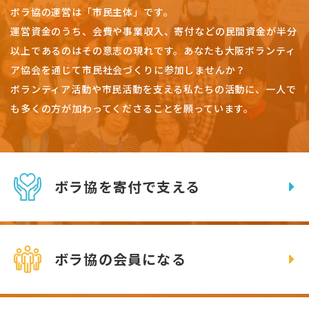
ボラ協の運営は「市民主体」です。
運営資金のうち、会費や事業収入、
寄付などの民間資金が半分
以上であるのはその意志の現れです。
あなたも大阪ボランティ
ア協会を通じて市民社会づくりに参加しませんか？
ボランティア活動や市民活動を支える私たちの活動に、一人で
も多くの方が加わってくださることを願っています。
ボラ協を寄付で支える
ボラ協の会員になる