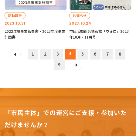
活動報告
お知らせ
2023.10.31
2023.10.24
2022年度事業報告書・2023年度事業
市民活動総合情報誌「ウォロ」2023
計画書
年10月・11月号
4
1
2
3
5
6
7
8
9
「市民主体」での運営にご支援・参加いた
だけませんか？