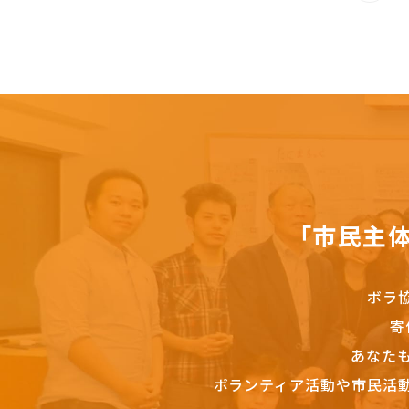
「市民主
ボラ
寄
あなた
ボランティア活動や市民活