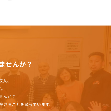
ませんか？
収入、
す。
せんか？
ださることを願っています。