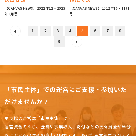
2022.12.26
2022.10.28
【CANVAS NEWS】2022年12・2023
【CANVAS NEWS】2022年10・11月
年1月号
号
5
1
2
3
4
6
7
8
9
「市民主体」での運営にご支援・参加いた
だけませんか？
ボラ協の運営は「市民主体」です。
運営資金のうち、会費や事業収入、
寄付などの民間資金が半分
以上であるのはその意志の現れです。
あなたも大阪ボランティ